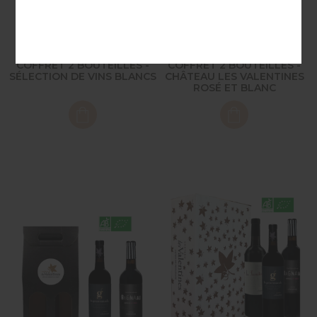
COFFRET 2 BOUTEILLES -
COFFRET 2 BOUTEILLES -
SÉLECTION DE VINS BLANCS
CHÂTEAU LES VALENTINES
ROSÉ ET BLANC