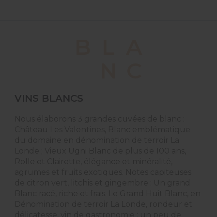
B
L
A
N
C
VINS BLANCS
Nous élaborons 3 grandes cuvées de blanc :
Château Les Valentines, Blanc emblématique
du domaine en dénomination de terroir La
Londe ; Vieux Ugni Blanc de plus de 100 ans,
Rolle et Clairette, élégance et minéralité,
agrumes et fruits exotiques. Notes capiteuses
de citron vert, litchis et gingembre : Un grand
Blanc racé, riche et frais. Le Grand Huit Blanc, en
Dénomination de terroir La Londe, rondeur et
délicatesse, vin de gastronomie ; un peu de