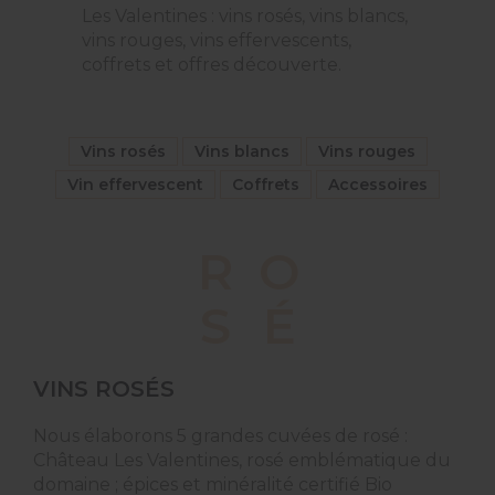
Les Valentines : vins rosés, vins blancs,
vins rouges, vins effervescents,
coffrets et offres découverte.
Vins rosés
Vins blancs
Vins rouges
Vin effervescent
Coffrets
Accessoires
R
O
S
É
VINS ROSÉS
Nous élaborons 5 grandes cuvées de rosé :
Château Les Valentines, rosé emblématique du
domaine ; épices et minéralité certifié Bio