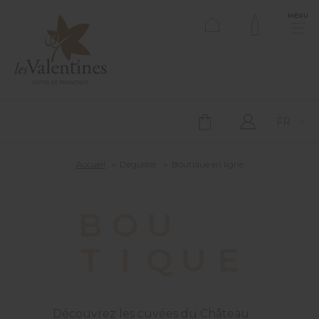
MENU
FR
Accueil
Déguster
Boutique en ligne
B
O
U
T
I
Q
U
E
Découvrez les cuvées du Château