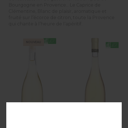
Bourgogne en Provence... Le Caprice de
Clémentine, Blanc de plaisir, aromatique et
fruité sur l’écorce de citron, toute la Provence
qui chante à l’heure de l’apéritif.
NOUVEAU