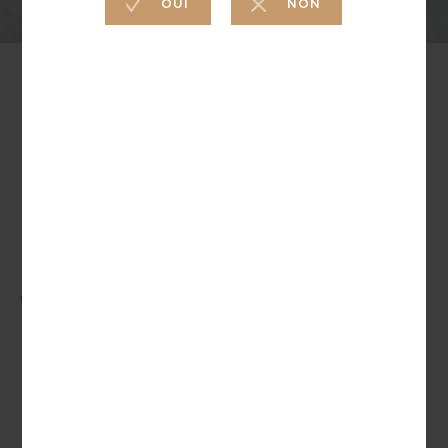
VINIFICATION
TEMPS DE
GARDE
Élevée pendant 18
mois en demi-muids
7 à 10 ans
de chêne français de la
forêt de l'Allier
ACCORD