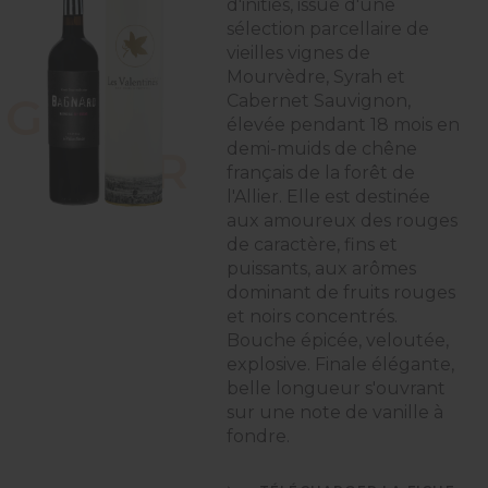
d'initiés, issue d'une
sélection parcellaire de
D
É
vieilles vignes de
Mourvèdre, Syrah et
G
U
S
Cabernet Sauvignon,
élevée pendant 18 mois en
demi-muids de chêne
T
E
R
français de la forêt de
l'Allier. Elle est destinée
aux amoureux des rouges
de caractère, fins et
puissants, aux arômes
dominant de fruits rouges
et noirs concentrés.
Bouche épicée, veloutée,
explosive. Finale élégante,
belle longueur s'ouvrant
sur une note de vanille à
fondre.