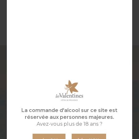
AGE MOYEN DES
CÉPAGES
VIGNES
Mourvèdre, Syrah,
Cabernet Sauvignon
40 ans
TEMPÉRATURE
MODE DE
DE
CULTURE
DÉGUSTATION
Travail du sol intensif,
certifié Vin Biologique
18-20°
par ECOCERT