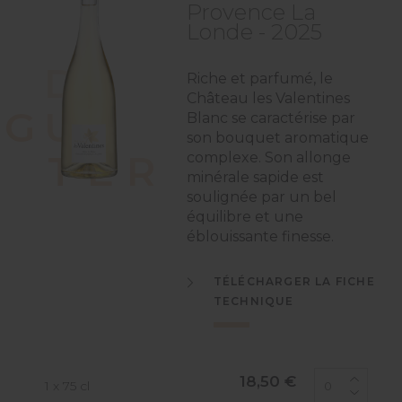
Provence La
Londe - 2025
D
É
Riche et parfumé, le
Château les Valentines
G
U
S
Blanc se caractérise par
son bouquet aromatique
T
E
R
complexe. Son allonge
minérale sapide est
soulignée par un bel
équilibre et une
éblouissante finesse.
TÉLÉCHARGER LA FICHE
TECHNIQUE
18,50 €
1 x 75 cl