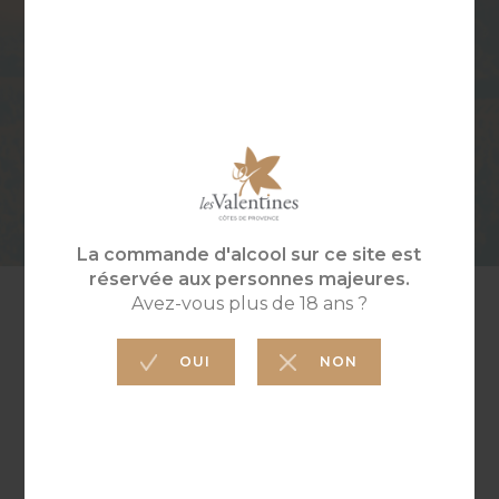
DE
CULTURE
DÉGUSTATION
Travail du sol
permanent. Certifié
8/10°
Vin Biologique par
ECOCERT.
VINIFICATION
TEMPS DE
GARDE
Macération pelliculaire
à froid. Les raisins de
3 à 5 ans
Clairette et Rolle