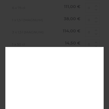
111,00 €
6 x 75 cl
38,00 €
1 x 1,5 l (MAGNUM)
114,00 €
3 x 1,5 l (MAGNUM)
14,50 €
1 x 50 cl
174,00 €
12 x 50 cl
AJOUTER AU PANIER