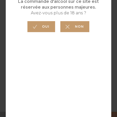
VINIFICATION
TEMPS DE
GARDE
Pressurage direct
2 ans
ACCORD
METS
ET VINS
Tapas, salades estivales, poissons
grillés, plats méditerranéens et
salades de fruits.