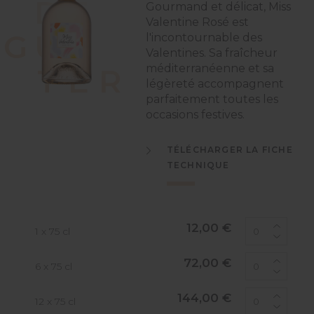
D
É
Gourmand et délicat, Miss
Valentine Rosé est
G
U
S
l'incontournable des
Valentines. Sa fraîcheur
méditerranéenne et sa
T
E
R
légèreté accompagnent
parfaitement toutes les
occasions festives.
TÉLÉCHARGER LA FICHE
TECHNIQUE
12,00 €
1 x 75 cl
72,00 €
6 x 75 cl
144,00 €
12 x 75 cl